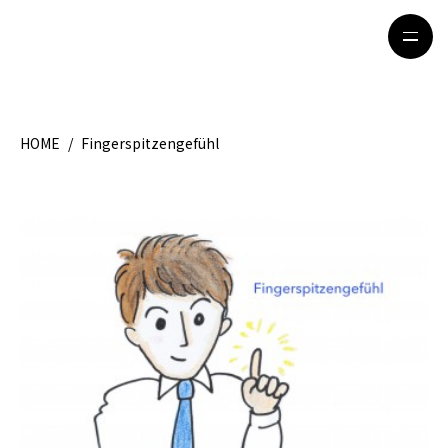
HOME
/
Fingerspitzengefühl
HOME
特集記事
地域別ガイド
グルメ
観光ガイド
留学＆キャリア
ライフスタイル
著者一覧
ライター募集