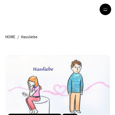
HOME
/
Hassliebe
HOME
特集記事
地域別ガイド
グルメ
観光ガイド
留学＆キャリア
ライフスタイル
著者一覧
ライター募集