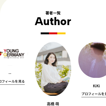
著者一覧
Author
--
ロフィールを見る
KiKi
プロフィールを
高橋 萌