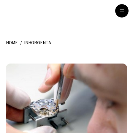
HOME
/
INHORGENTA
HOME
特集記事
地域別ガイド
グルメ
観光ガイド
留学＆キャリア
ライフスタイル
著者一覧
ライター募集