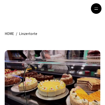
HOME
/
Linzertorte
HOME
特集記事
地域別ガイド
グルメ
観光ガイド
留学＆キャリア
ライフスタイル
著者一覧
ライター募集