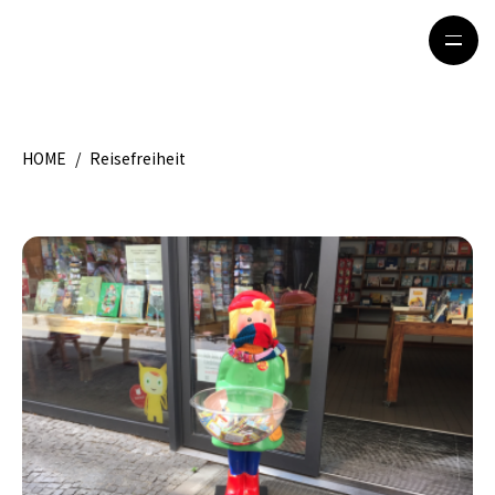
HOME
/
Reisefreiheit
HOME
特集記事
地域別ガイド
グルメ
観光ガイド
留学＆キャリア
ライフスタイル
著者一覧
ライター募集