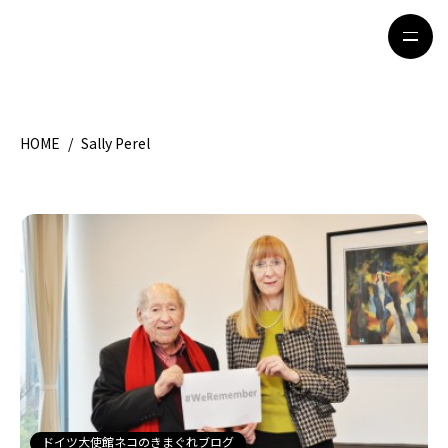
HOME
/
Sally Perel
HOME
特集記事
地域別ガイド
グルメ
観光ガイド
留学＆キャリア
ライフスタイル
著者一覧
ライター募集
ドイツ大使館ネコのきまぐれブログ