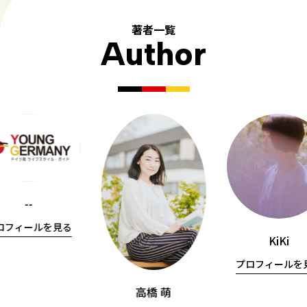
著者一覧
Author
--
ロフィールを見る
KiKi
プロフィールを
高橋 萌