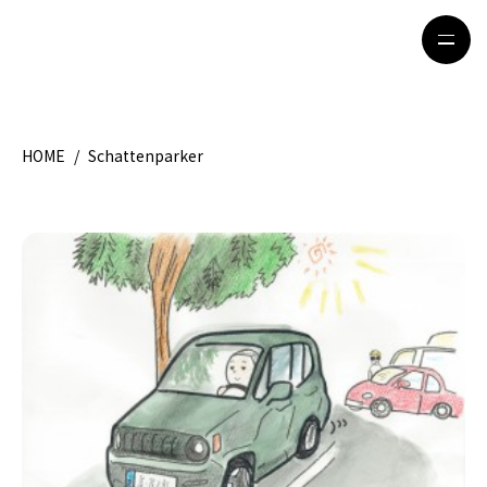
HOME
/
Schattenparker
HOME
特集記事
地域別ガイド
グルメ
観光ガイド
留学＆キャリア
ライフスタイル
著者一覧
ライター募集