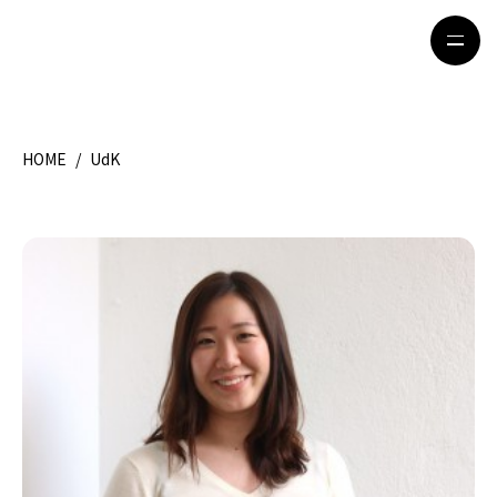
HOME
/
UdK
HOME
特集記事
地域別ガイド
グルメ
観光ガイド
留学＆キャリア
ライフスタイル
著者一覧
ライター募集