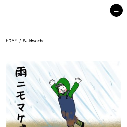
HOME
/
Waldwoche
HOME
特集記事
地域別ガイド
グルメ
観光ガイド
留学＆キャリア
ライフスタイル
著者一覧
ライター募集