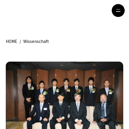
HOME
/
Wissenschaft
HOME
特集記事
地域別ガイド
グルメ
観光ガイド
留学＆キャリア
ライフスタイル
著者一覧
ライター募集