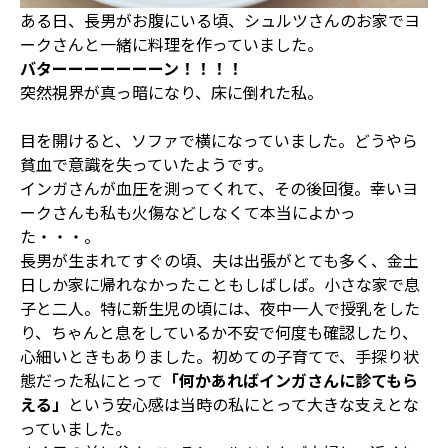
ある日、長男がお腹にいる頃、シュルツさんのお家でヨ
ークさんと一緒に料理を作っていました。
バターーーーーーーン！！！！
突然視界が真っ暗になり、床に倒れた私。
目を開けると、ソファで横になっていました。どうやら
貧血で意識を失っていたようです。
インガさんが血圧を測ってくれて、その後回復。幸いヨ
ークさんも私も火傷などしなくて本当によかっ
た・・・。
長男が生まれてすぐの頃、夫は出張がとても多く、金土
日しか家に帰れなかったこともしばしば。小さな家で息
子と二人。特に新生児の頃には、夜中一人で授乳をした
り、ちゃんと息をしているか不安で何度も確認したり、
心細いときもありました。初めての子育てで、手探り状
態だった私にとって
「何かあればインガさんに診てもら
える」
という安心感は当時の私にとって大きな支えとな
っていました。