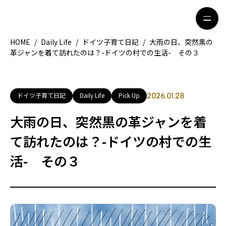
HOME
/
Daily Life
/
ドイツ子育て日記
/
大雨の日、突然黒の
革ジャンを着て訪れたのは？-ドイツの村での生活- その３
HOME
特集記事
地域別ガイド
グルメ
ドイツ子育て日記
Daily Life
Pick Up
2026.01.28
観光ガイド
留学＆キャリア
大雨の日、突然黒の革ジャンを着
ライフスタイル
て訪れたのは？-ドイツの村での生
活- その３
著者一覧
ライター募集