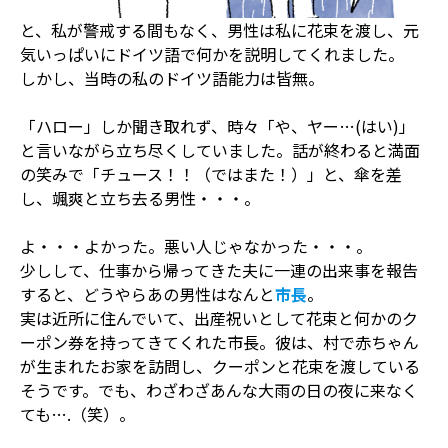
と、私が警戒する間もなく、男性は私に花束を渡し、元
気いっぱいにドイツ語で何かを説明してくれました。
しかし、当時の私のドイツ語能力は皆無。
「ハロー」しか聞き取れず、時々「や、ヤー…(はい)」
と言いながら立ち尽くしていました。話が終わると満面
の笑みで「チュース！！（ではまた！）」と、傘を差
し、颯爽と立ち去る男性・・・。
よ・・・よかった。悪い人じゃなかった・・・。
少しして、仕事から帰ってきた夫に一連の出来事を報告
すると、どうやらあの男性はなんと
市長
。
実は近所に住んでいて、出産祝いとして花束と何かのク
ーポン券を持ってきてくれた市長。彼は、村で赤ちゃん
が生まれたお家を訪問し、クーポンと花束を渡している
そうです。でも、わざわざあんな大雨の日の夜に来なく
ても….（笑）。