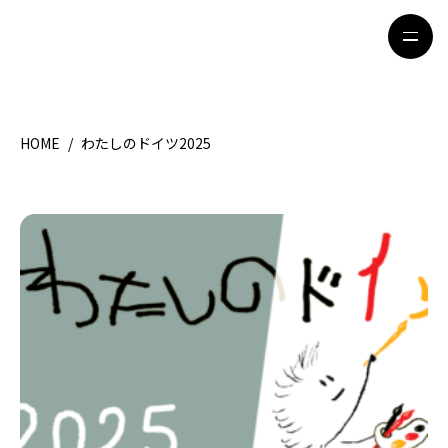
HOME
/
わたしのドイツ2025
HOME
特集記事
地域別ガイド
グルメ
観光ガイド
留学＆キャリア
ライフスタイル
著者一覧
ライター募集