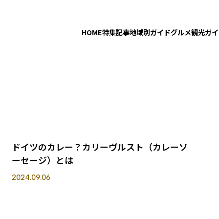
HOME
特集記事
地域別ガイド
グルメ
観光ガイ
グルメ
美味しいドイツを伝え隊
Daily Life
Pick Up
ドイツのカレー？カリーヴルスト（カレーソ
ーセージ）とは
2024.09.06