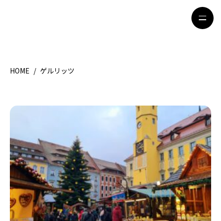
HOME
/
ゲルリッツ
HOME
特集記事
地域別ガイド
グルメ
観光ガイド
留学＆キャリア
ライフスタイル
著者一覧
ライター募集