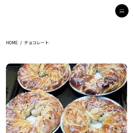
HOME
/
チョコレート
HOME
特集記事
地域別ガイド
グルメ
観光ガイド
留学＆キャリア
ライフスタイル
著者一覧
ライター募集