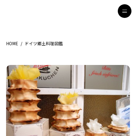
HOME
/
ドイツ郷土料理図鑑
HOME
特集記事
地域別ガイド
グルメ
観光ガイド
留学＆キャリア
ライフスタイル
著者一覧
ライター募集