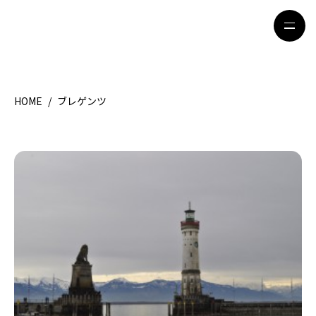
HOME
/
ブレゲンツ
HOME
特集記事
地域別ガイド
グルメ
観光ガイド
留学＆キャリア
ライフスタイル
著者一覧
ライター募集