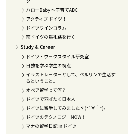
ク
ハローBaby 〜子育てABC
アクティブ ドイツ！
ドイツワインコラム
南ドイツの巡礼路を行く
Study & Career
ドイツ・ワークスタイル研究室
日独を学ぶ学生の視点
イラストレーターとして、ベルリンで生活す
るということ。
オペア留学って何？
ドイツで羽ばたく日本人
ドイツに留学してみましたヾ(*´∀｀*)ﾉ
ドイツのテクノロジーNOW！
マナの留学日記 in ドイツ