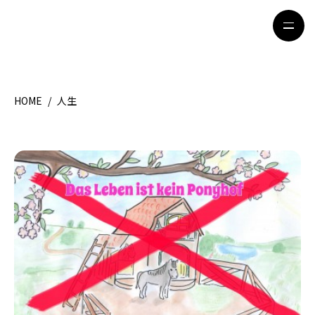
HOME
/
人生
HOME
特集記事
地域別ガイド
グルメ
観光ガイド
留学＆キャリア
ライフスタイル
著者一覧
ライター募集