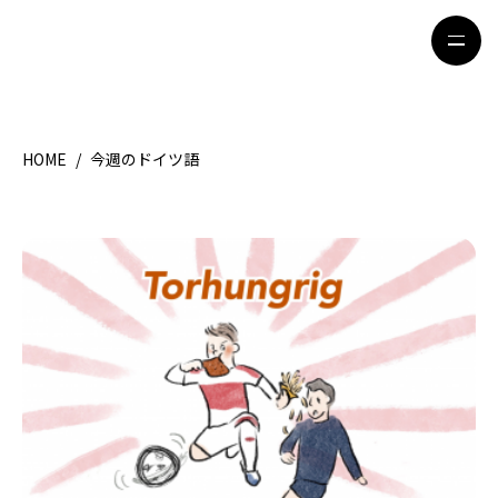
HOME
/
今週のドイツ語
HOME
特集記事
地域別ガイド
グルメ
観光ガイド
留学＆キャリア
ライフスタイル
著者一覧
ライター募集