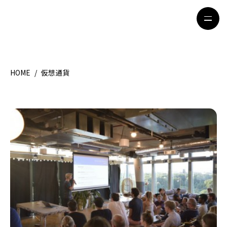
HOME
/
仮想通貨
HOME
特集記事
地域別ガイド
グルメ
観光ガイド
留学＆キャリア
ライフスタイル
著者一覧
ライター募集