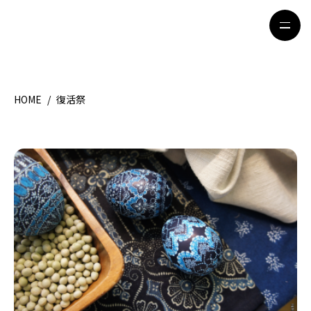
HOME
/
復活祭
HOME
特集記事
地域別ガイド
グルメ
観光ガイド
留学＆キャリア
ライフスタイル
著者一覧
ライター募集