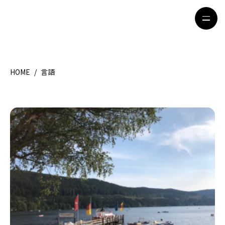
HOME
/
言語
HOME
特集記事
地域別ガイド
グルメ
観光ガイド
留学＆キャリア
ライフスタイル
著者一覧
ライター募集