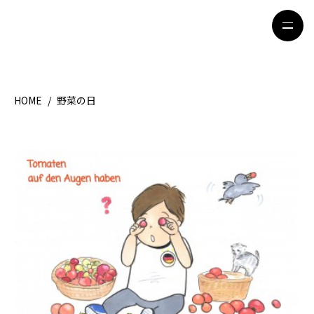
HOME
/
野菜の日
HOME
特集記事
地域別ガイド
グルメ
観光ガイド
留学＆キャリア
ライフスタイル
著者一覧
ライター募集