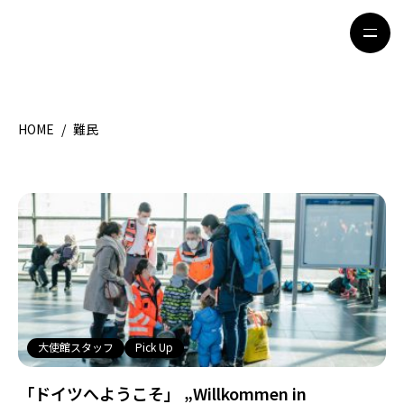
HOME
/
難民
HOME
特集記事
地域別ガイド
グルメ
観光ガイド
留学＆キャリア
ライフスタイル
著者一覧
ライター募集
大使館スタッフ
Pick Up
「ドイツへようこそ」 „Willkommen in