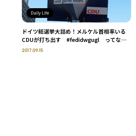
Daily Life
ドイツ総選挙大詰め！メルケル首相率いる
CDUが打ち出す #fedidwgugl ってなん
だ？
2017.09.15