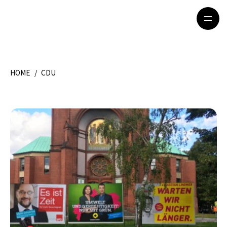
HOME
/
CDU
HOME
特集記事
地域別ガイド
グルメ
観光ガイド
留学＆キャリア
ライフスタイル
著者一覧
ライター募集