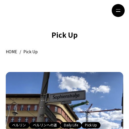
Pick Up
HOME
特集記事
HOME
/
Pick Up
地域別ガイド
グルメ
観光ガイド
留学＆キャリア
ライフスタイル
著者一覧
ライター募集
ベルリン
ベルリンへの道
Daily Life
Pick Up