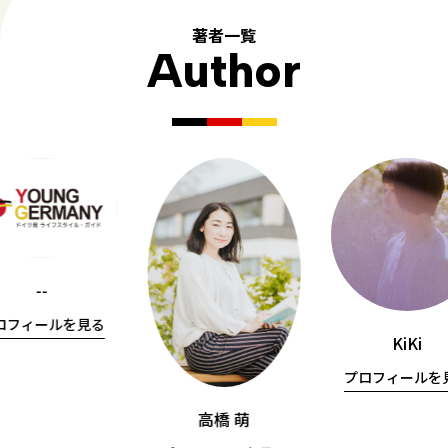
著者一覧
Author
--
ロフィールを見る
KiKi
プロフィールを
高橋 萌