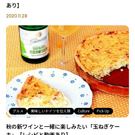
あり】
2020.11.28
グルメ
美味しいドイツを伝え隊
Culture
Pick Up
秋の新ワインと一緒に楽しみたい「玉ねぎケー
キ」【レシピと動画あり】