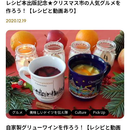
レシピ本出版記念★クリスマス市の人気グルメを
作ろう！【レシピと動画あり】
2020.12.19
グルメ
美味しいドイツを伝え隊
Culture
Pick Up
自家製グリューワインを作ろう！【レシピと動画