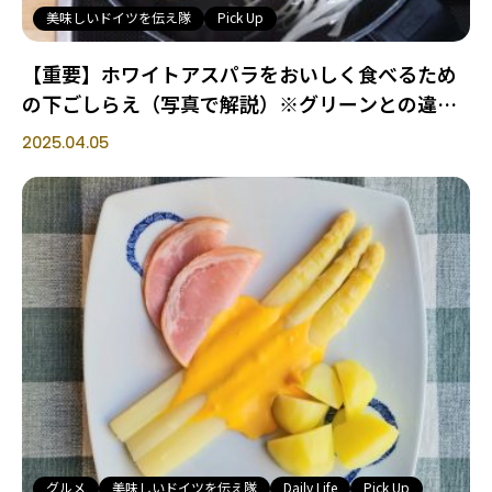
美味しいドイツを伝え隊
Pick Up
【重要】ホワイトアスパラをおいしく食べるため
の下ごしらえ（写真で解説）※グリーンとの違い
に注意！
2025.04.05
グルメ
美味しいドイツを伝え隊
Daily Life
Pick Up