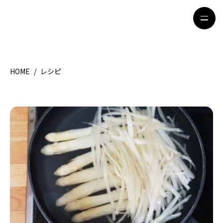
HOME
/
レシピ
HOME
特集記事
地域別ガイド
グルメ
観光ガイド
留学＆キャリア
ライフスタイル
著者一覧
ライター募集